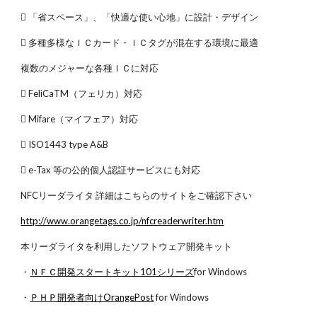
 「省スペース」、「快適な使い心地」に設計・デザイン
 多種多様なＩＣカード・ＩＣタグが混在する環境に最適
複数のメジャーな各種ＩＣに対応
 FeliCaTM（フェリカ）対応
 Mifare（マイフェア）対応
 ISO1443 type A&B
 e-Tax 等の公的個人認証サービスにも対応
NFCリーダライタ 詳細はこちらのサイトをご確認下さい
http://www.orangetags.co.jp/nfcreaderwriter.htm
本リーダライタを利用したソフトウェア開発キット
・
ＮＦＣ開発スタートキット101シリーズ
for Windows
・
ＰＨＰ開発者向けOrangePost
for Windows