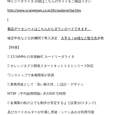
NFCリーダライタ 詳細はこちらのサイトをご確認下さい
http://www.orangetags.co.jp/nfcreaderwriter.htm
l
製品データシートはこちらからダウンロードできます。
確定申告など公的機関で導入決定、
大手ＳＩer様など取引先
多数
【特徴】
 13.56MHz の非接触IC カードリーダライタ
 オレンジタグス開発スタートキット１０１シリーズ対応
ワンストップで各種開発が容易
 業務用途として「高い耐久性」に設計・デザイン
MTBF（平均故障間隔）約1000 万時間
 金属製の机の上でも動作が安定するよう設置台(スタンド)、
及びカードホルダーが付属し用途・シーンあわせ利用可能