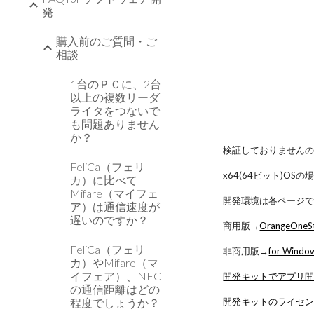
発
購入前のご質問・ご
相談
1台のＰＣに、2台
以上の複数リーダ
ライタをつないで
も問題ありません
か？
検証しておりません
FeliCa（フェリ
x64(64ビット)O
カ）に比べて
Mifare（マイフェ
開発環境は各ページ
ア）は通信速度が
遅いのですか？
商用版→
OrangeOneSt
FeliCa（フェリ
非商用版→
for Win
カ）やMifare（マ
イフェア）、NFC
開発キットでアプリ
の通信距離はどの
開発キットのライセ
程度でしょうか？